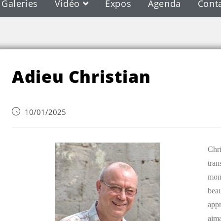
Galeries
Vidéo
Expos
Agenda
Cont
Blog
Adieu Christian
10/01/2025
Chri
tran
mont
beau
appr
aima