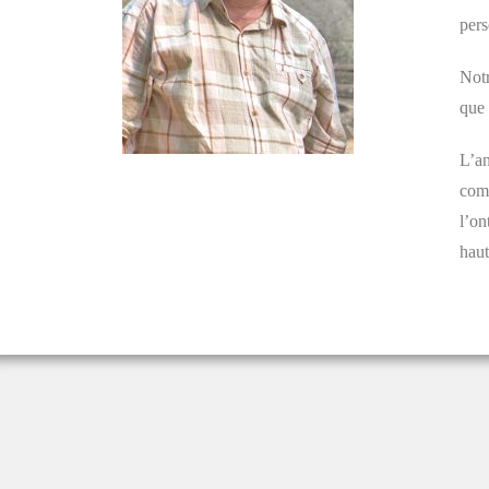
pers
Notr
que 
L’a
comm
l’on
haut