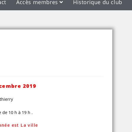
act
Accès membres
Historique du club
écembre 2019
thierry
 de 10 h à 19 h .
née est La ville