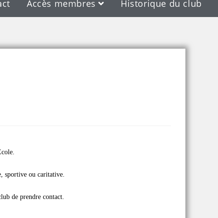
act
Accès membres
Historique du club
s
Ecole.
 sportive ou caritative.
 club de prendre contact.