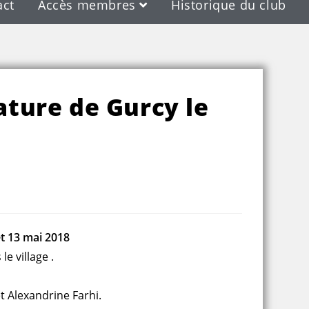
act
Accès membres
Historique du club
ature de Gurcy le
et 13 mai 2018
le village .
t Alexandrine Farhi.