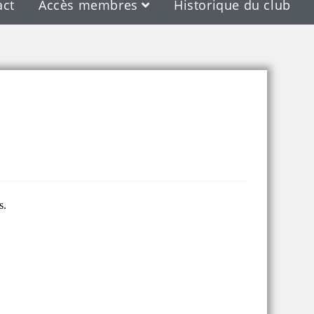
act
Accès membres
Historique du club
s.